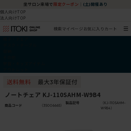
坐サロン来場で
限定クーポン
｜
(土)開催あり
個人向けTOP
法人向けTOP
検索
マイページ
お気に入り
カート
椅子・チェア
デスク・テーブル
収納
その他
学習・キッズアイテム
アウトレット
ノートチェア KJ-110SAHM-W9B4
製品記号
（KJ-110SAHM-
商品コード
（35006665）
W9B4）