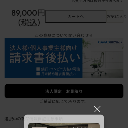
お支払方法は複数から選べます
89,000円
カートへ
お気に入り
（税込）
この商品について問い合わせる
法人限定 お見積り
ご希望に応じて承ります。
×
選択中の商品情報
保証
注意事項