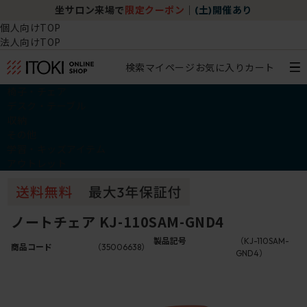
坐サロン来場で
限定クーポン
｜
(土)開催あり
個人向けTOP
法人向けTOP
検索
マイページ
お気に入り
カート
椅子・チェア
デスク・テーブル
収納
その他
学習・キッズアイテム
アウトレット
ノートチェア KJ-110SAM-GND4
製品記号
（KJ-110SAM-
商品コード
（35006638）
GND4）