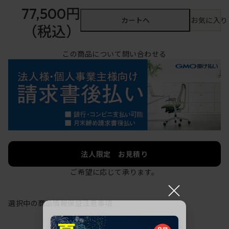
77,500円
カートへ
お気に入り
（税込）
この商品について問い合わせる
法人限定 お見積り
ご希望に応じて承ります。
×
選択中の商品情報
保証
注意事項