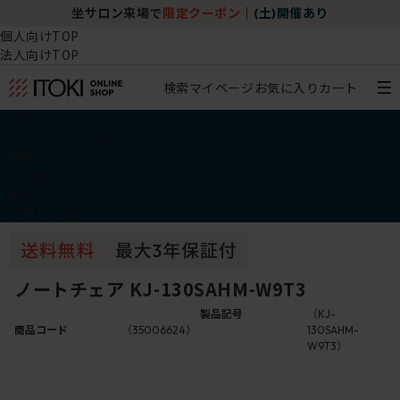
坐サロン来場で
限定クーポン
｜
(土)開催あり
個人向けTOP
法人向けTOP
検索
マイページ
お気に入り
カート
椅子・チェア
デスク・テーブル
収納
その他
学習・キッズアイテム
アウトレット
ノートチェア KJ-130SAHM-W9T3
製品記号
（KJ-
商品コード
（35006624）
130SAHM-
W9T3）