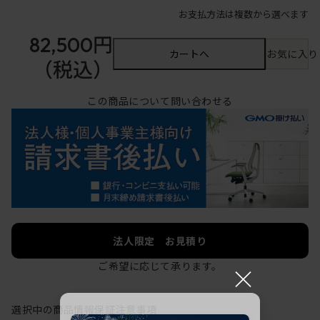
お支払方法は複数から選べます
82,500円
カートへ
お気に入り
（税込）
この商品について問い合わせる
法人限定 お見積り
ご希望に応じて承ります。
×
選択中の商品情報
保証
注意事項