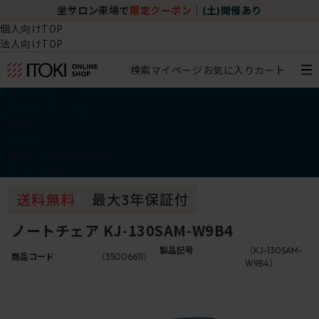
坐サロン来場で
限定クーポン
｜
(土)開催あり
個人向けTOP
法人向けTOP
検索
マイページ
お気に入り
カート
椅子・チェア
デスク・テーブル
収納
その他
学習・キッズアイテム
アウトレット
ノートチェア KJ-130SAM-W9B4
製品記号
（KJ-130SAM-
商品コード
（35006611）
W9B4）