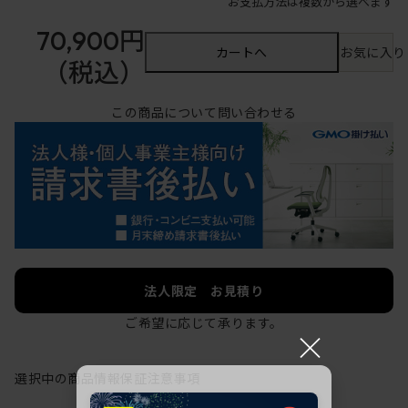
お支払方法は複数から選べます
70,900円
カートへ
お気に入り
（税込）
この商品について問い合わせる
法人限定 お見積り
ご希望に応じて承ります。
×
選択中の商品情報
保証
注意事項