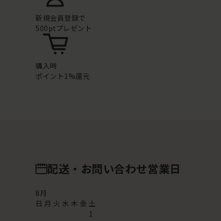
新規会員登録で
500ptプレゼント
購入時
ポイント1%還元
配送・お問い合わせ営業日
8
月
日
月
火
水
木
金
土
1