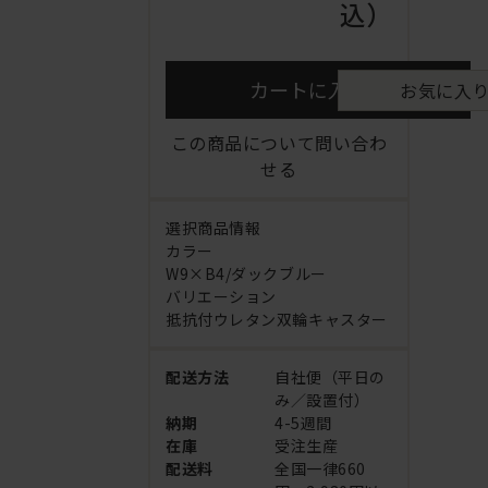
込）
カートに入れる
お気に入
この商品について問い合わ
せる
選択商品情報
カラー
W9×B4/ダックブルー
バリエーション
抵抗付ウレタン双輪キャスター
配送方法
自社便（平日の
み／設置付）
納期
4-5週間
在庫
受注生産
配送料
全国一律660