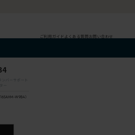
ご利用ガイド
よくある質問
お問い合わせ
B4
肘 ランバーサポート
スター
116SAHM-W9B4）