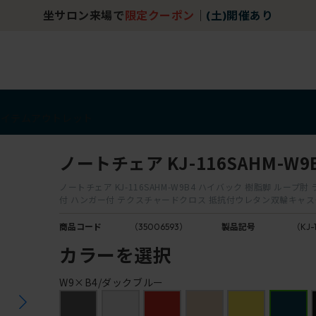
坐サロン来場で
限定クーポン
｜
(土)開催あり
アイテム
アウトレット
ノートチェア KJ-116SAHM-W9
ノートチェア KJ-116SAHM-W9B4 ハイバック 樹脂脚 ループ
付 ハンガー付 テクスチャードクロス 抵抗付ウレタン双輪キャ
商品コード
（35006593）
製品記号
（KJ-
カラーを選択
W9×B4/ダックブルー