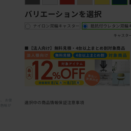
バリエーションを選択
ナイロン双輪キャスター
抵抗付ウレタン双輪
キャスタ
■【法人向け】無料見積・4台以上まとめ割対象商品
、 お使
選択中の商品情報
保証
注意事項
と色味が