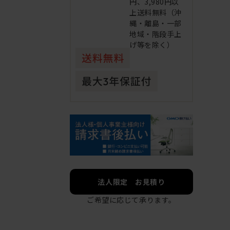
円、3,980円以
上送料無料（沖
縄・離島・一部
地域・階段手上
げ等を除く）
法人限定 お見積り
ご希望に応じて承ります。