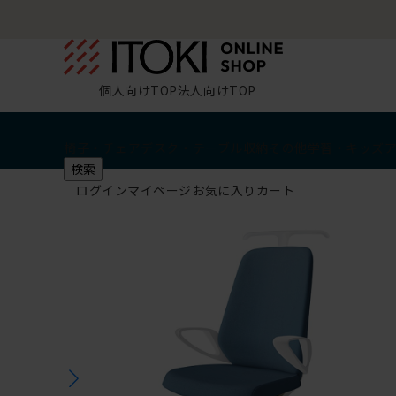
個人向けTOP
法人向けTOP
椅子・チェア
デスク・テーブル
収納
その他
学習・キッズ
検索
ログイン
マイページ
お気に入り
カート