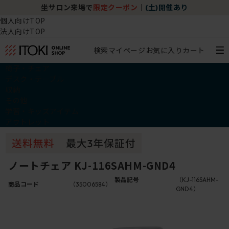
坐サロン来場で
限定クーポン
｜
(土)開催あり
個人向けTOP
法人向けTOP
検索
マイページ
お気に入り
カート
椅子・チェア
デスク・テーブル
収納
その他
学習・キッズアイテム
アウトレット
ノートチェア KJ-116SAHM-GND4
製品記号
（KJ-116SAHM-
商品コード
（35006584）
GND4）