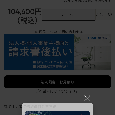
お支払方法は複数から選べます
104,600円
カートへ
お気に入り
（税込）
この商品について問い合わせる
法人限定 お見積り
ご希望に応じて承ります。
×
選択中の商品情報
保証
注意事項