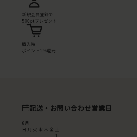
新規会員登録で
500ptプレゼント
購入時
ポイント1%還元
配送・お問い合わせ営業日
8
月
日
月
火
水
木
金
土
1