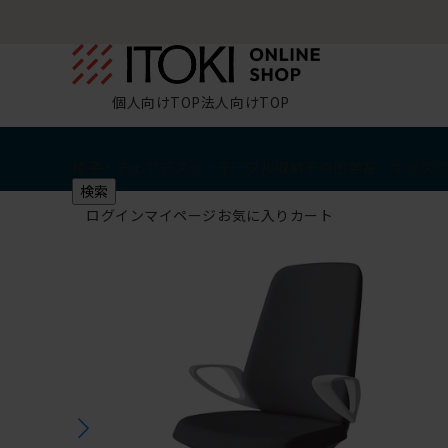
個人向けTOP
法人向けTOP
椅子・チェア
デスク・テーブル
収納
その他
学習・キッズ
検索
ログイン
マイページ
お気に入り
カート