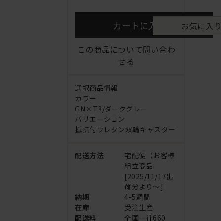
カートに入れる
お気に入
この商品について問い合わ
せる
選択商品情報
カラー
GN×T3/ダークグレー
バリエーション
抵抗付ウレタン双輪キャスター
配送方法
宅配便（お客様
組立商品
[2025/11/17出
荷分より～]
納期
4-5週間
在庫
受注生産
配送料
全国一律660