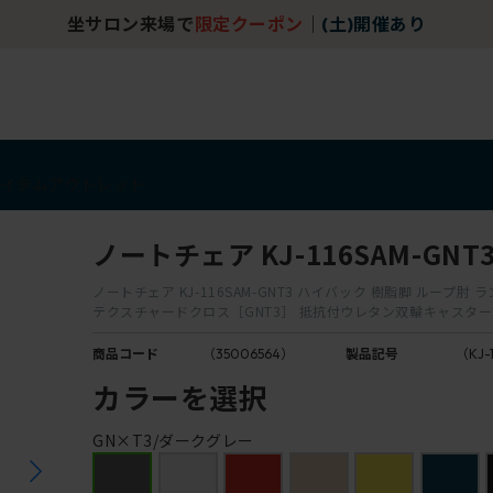
坐サロン来場で
限定クーポン
｜
(土)開催あり
アイテム
アウトレット
ノートチェア KJ-116SAM-GNT
ノートチェア KJ-116SAM-GNT3 ハイバック 樹脂脚 ループ肘
テクスチャードクロス［GNT3］ 抵抗付ウレタン双輪キャスター
商品コード
（35006564）
製品記号
（KJ-
カラーを選択
GN×T3/ダークグレー