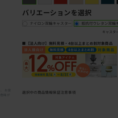
バリエーションを選択
ナイロン双輪キャスター
抵抗付ウレタン双輪
キャスタ
■【法人向け】無料見積・4台以上まとめ割対象商品
、 お使
選択中の商品情報
保証
注意事項
と色味が