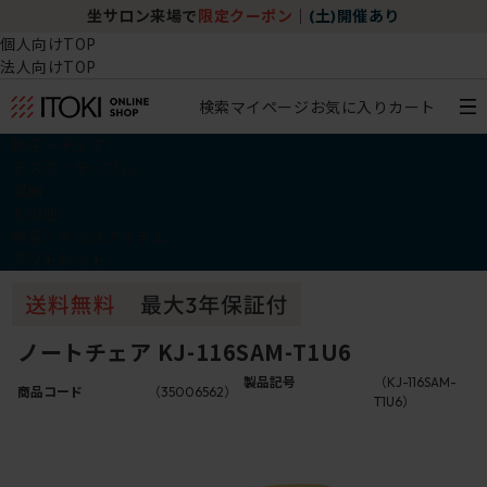
坐サロン来場で
限定クーポン
｜
(土)開催あり
個人向けTOP
法人向けTOP
検索
マイページ
お気に入り
カート
椅子・チェア
デスク・テーブル
収納
その他
学習・キッズアイテム
アウトレット
ノートチェア KJ-116SAM-T1U6
製品記号
（KJ-116SAM-
商品コード
（35006562）
T1U6）