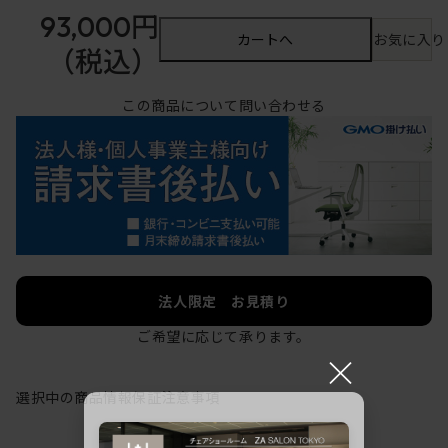
93,000円
カートへ
お気に入り
（税込）
この商品について問い合わせる
法人限定 お見積り
ご希望に応じて承ります。
×
選択中の商品情報
保証
注意事項