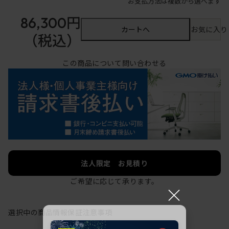
お支払方法は複数から選べます
86,300円
カートへ
お気に入り
（税込）
この商品について問い合わせる
法人限定 お見積り
ご希望に応じて承ります。
×
選択中の商品情報
保証
注意事項