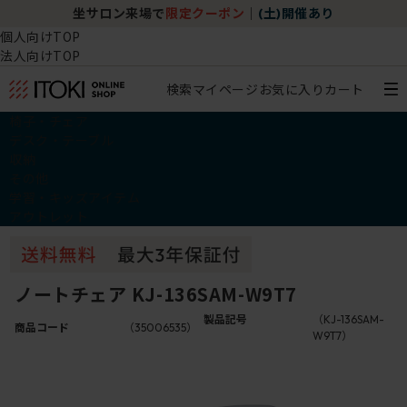
坐サロン来場で
限定クーポン
｜
(土)開催あり
個人向けTOP
法人向けTOP
検索
マイページ
お気に入り
カート
椅子・チェア
デスク・テーブル
収納
その他
学習・キッズアイテム
アウトレット
ノートチェア KJ-136SAM-W9T7
製品記号
（KJ-136SAM-
商品コード
（35006535）
W9T7）