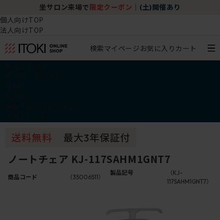
坐サロン来場で
限定クーポン
｜
(土)開催あり
個人向けTOP
法人向けTOP
検索
マイページ
お気に入り
カート
椅子・チェア
デスク・テーブル
収納
その他
学習・キッズアイテム
アウトレット
ノートチェア KJ-117SAHM1GNT7
製品記号
（KJ-
商品コード
（35006511）
117SAHM1GNT7）