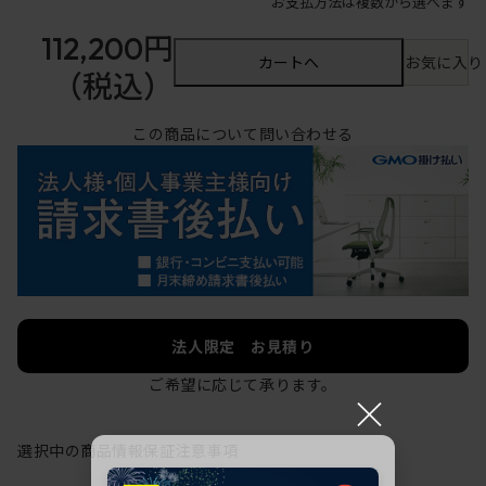
お支払方法は複数から選べます
112,200円
カートへ
お気に入り
（税込）
この商品について問い合わせる
法人限定 お見積り
ご希望に応じて承ります。
×
選択中の商品情報
保証
注意事項