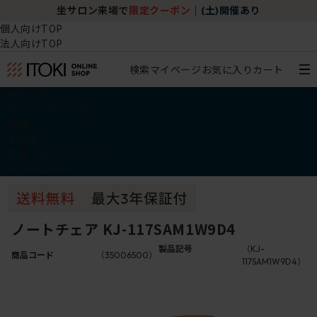
坐サロン来場で
限定クーポン
｜
(土)開催あり
個人向けTOP
法人向けTOP
検索
マイページ
お気に入り
カート
椅子・チェア
デスク・テーブル
収納
その他
学習・キッズアイテム
アウトレット
ノートチェア KJ-117SAM1W9D4
製品記号
（KJ-
商品コード
（35006500）
117SAM1W9D4）