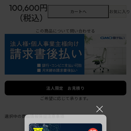
100,600円
カートへ
お気に入り
（税込）
この商品について問い合わせる
法人限定 お見積り
ご希望に応じて承ります。
×
選択中の商品情報
保証
注意事項