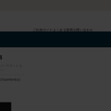
ご利用ガイド
よくある質問
お問い合わせ
4
ランバーサポートな
ター
137SAM1W9D4）