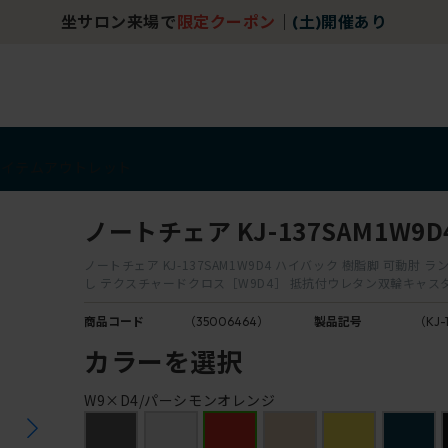
坐サロン来場で
限定クーポン
｜
(土)開催あり
アイテム
アウトレット
ノートチェア KJ-137SAM1W9D
ノートチェア KJ-137SAM1W9D4 ハイバック 樹脂脚 可動肘 
し テクスチャードクロス［W9D4］ 抵抗付ウレタン双輪キャス
商品コード
（35006464）
製品記号
（KJ-
カラーを選択
W9×D4/パーシモンオレンジ