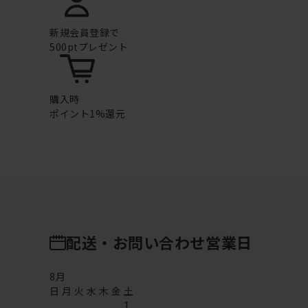
新規会員登録で
500ptプレゼント
購入時
ポイント1%還元
配送・お問い合わせ営業日
8
月
日
月
火
水
木
金
土
1