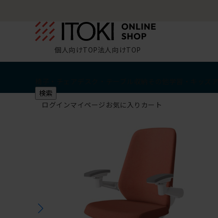
個人向けTOP
法人向けTOP
椅子・チェア
デスク・テーブル
収納
その他
学習・キッズ
検索
ログイン
マイページ
お気に入り
カート