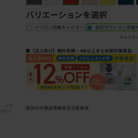
バリエーションを選択
ナイロン双輪キャスター
抵抗付ウレタン双輪
キャスタ
■【法人向け】無料見積・4台以上まとめ割対象商品
、 お使
選択中の商品情報
保証
注意事項
と色味が