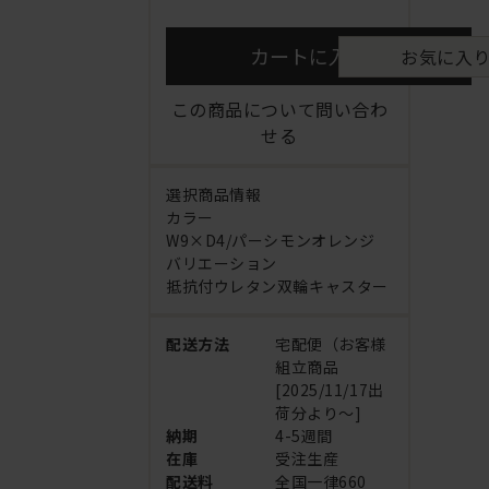
カートに入れる
お気に入
この商品について問い合わ
せる
選択商品情報
カラー
W9×D4/パーシモンオレンジ
バリエーション
抵抗付ウレタン双輪キャスター
配送方法
宅配便（お客様
組立商品
[2025/11/17出
荷分より～]
納期
4-5週間
在庫
受注生産
配送料
全国一律660