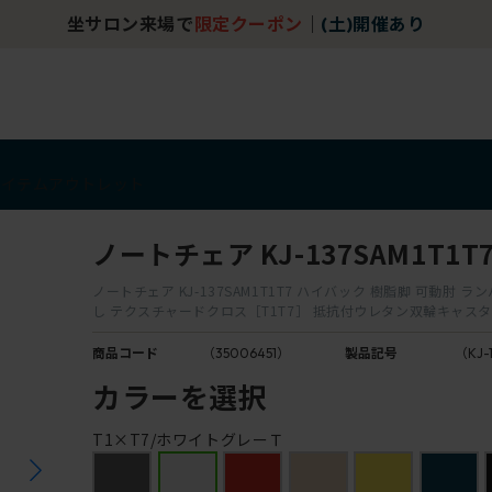
坐サロン来場で
限定クーポン
｜
(土)開催あり
アイテム
アウトレット
ノートチェア KJ-137SAM1T1T
ノートチェア KJ-137SAM1T1T7 ハイバック 樹脂脚 可動肘 
し テクスチャードクロス［T1T7］ 抵抗付ウレタン双輪キャス
商品コード
（35006451）
製品記号
（KJ-
カラーを選択
T1×T7/ホワイトグレーＴ