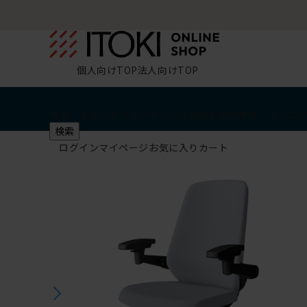
個人向けTOP
法人向けTOP
椅子・チェア
デスク・テーブル
収納
その他
学習・キッズ
検索
ログイン
マイページ
お気に入り
カート