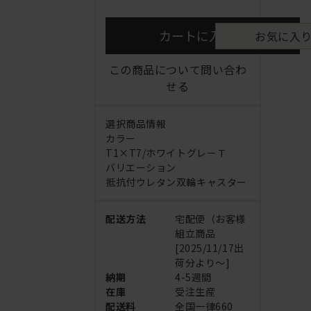
カートに入れる
お気に入
この商品について問い合わ
せる
選択商品情報
カラー
T1×T7/ホワイトグレーＴ
バリエーション
抵抗付ウレタン双輪キャスター
配送方法
宅配便（お客様
組立商品
[2025/11/17出
荷分より～]
納期
4-5週間
在庫
受注生産
配送料
全国一律660