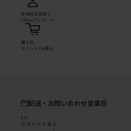
新規会員登録で
500ptプレゼント
購入時
ポイント1%還元
配送・お問い合わせ営業日
8
月
日
月
火
水
木
金
土
1