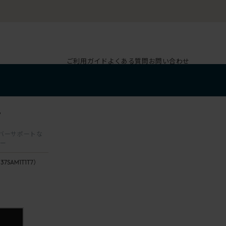
ご利用ガイド
よくある質問
お問い合わせ
7
ランバーサポートな
ター
137SAM1T1T7）