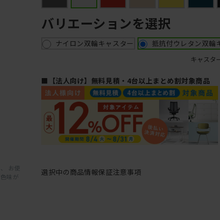
バリエーションを選択
ナイロン双輪キャスター
抵抗付ウレタン双輪
キャスタ
■【法人向け】無料見積・4台以上まとめ割対象商品
、 お使
選択中の商品情報
保証
注意事項
と色味が