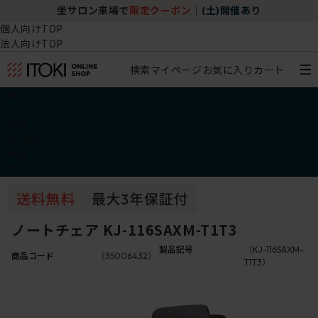
坐サロン来場で
限定クーポン
｜
(土)開催あり
個人向けTOP
法人向けTOP
検索
マイページ
お気に入り
カート
椅子・チェア
デスク・テーブル
収納
その他
学習・キッズアイテム
アウトレット
ノートチェア KJ-116SAXM-T1T3
製品記号
（KJ-116SAXM-
商品コード
（35006432）
T1T3）