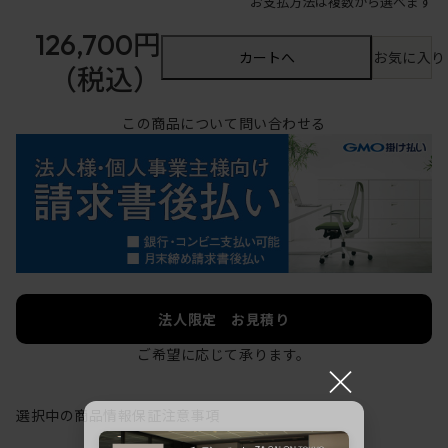
お支払方法は複数から選べます
126,700円
カートへ
お気に入り
（税込）
この商品について問い合わせる
法人限定 お見積り
ご希望に応じて承ります。
×
選択中の商品情報
保証
注意事項