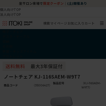
坐サロン来場で
限定クーポン
｜
(土)開催あり
個人向けTOP
法人向けTOP
検索
マイページ
お気に入り
カート
椅子・チェア
デスク・テーブル
収納
その他
学習・キッズアイテム
アウトレット
ノートチェア KJ-116SAEM-W9T7
製品記号
（KJ-116SAEM-
商品コード
（35006427）
W9T7）