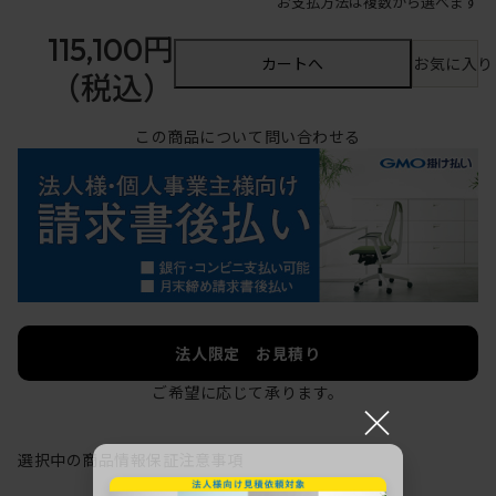
お支払方法は複数から選べます
115,100円
カートへ
お気に入り
（税込）
この商品について問い合わせる
法人限定 お見積り
ご希望に応じて承ります。
×
選択中の商品情報
保証
注意事項