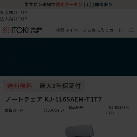
坐サロン来場で
限定クーポン
｜
(土)開催あり
個人向けTOP
法人向けTOP
検索
マイページ
お気に入り
カート
椅子・チェア
デスク・テーブル
収納
その他
学習・キッズアイテム
アウトレット
ノートチェア KJ-116SAEM-T1T7
製品記号
（KJ-116SAEM-
商品コード
（35006415）
T1T7）