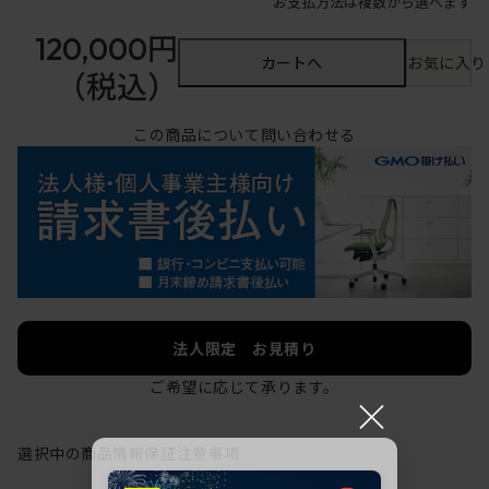
お支払方法は複数から選べます
120,000円
カートへ
お気に入り
（税込）
この商品について問い合わせる
法人限定 お見積り
ご希望に応じて承ります。
×
選択中の商品情報
保証
注意事項