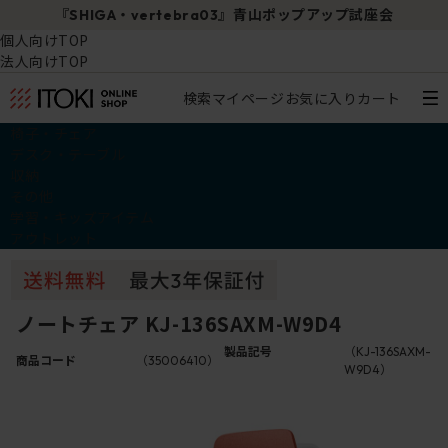
『SHIGA・vertebra03』青山ポップアップ試座会
個人向けTOP
法人向けTOP
検索
マイページ
お気に入り
カート
椅子・チェア
デスク・テーブル
収納
その他
学習・キッズアイテム
アウトレット
ノートチェア KJ-136SAXM-W9D4
製品記号
（KJ-136SAXM-
商品コード
（35006410）
W9D4）