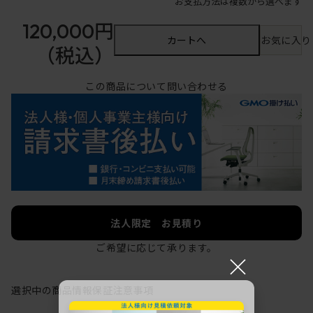
お支払方法は複数から選べます
120,000円
カートへ
お気に入り
（税込）
この商品について問い合わせる
法人限定 お見積り
ご希望に応じて承ります。
×
選択中の商品情報
保証
注意事項