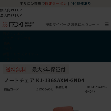
坐サロン来場で
限定クーポン
｜
(土)開催あり
個人向けTOP
法人向けTOP
検索
マイページ
お気に入り
カート
椅子・チェア
デスク・テーブル
収納
その他
学習・キッズアイテム
アウトレット
ノートチェア KJ-136SAXM-GND4
製品記号
（KJ-136SAXM-
商品コード
（35006404）
GND4）