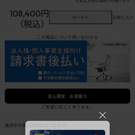
お支払方法は複数から選べます
108,400円
カートへ
お気に入り
（税込）
この商品について問い合わせる
法人限定 お見積り
ご希望に応じて承ります。
×
選択中の商品情報
保証
注意事項