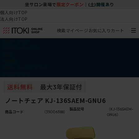
坐サロン来場で
限定クーポン
｜
(土)開催あり
個人向けTOP
法人向けTOP
検索
マイページ
お気に入り
カート
椅子・チェア
デスク・テーブル
収納
その他
学習・キッズアイテム
アウトレット
ノートチェア KJ-136SAEM-GNU6
製品記号
（KJ-136SAEM-
商品コード
（35006388）
GNU6）