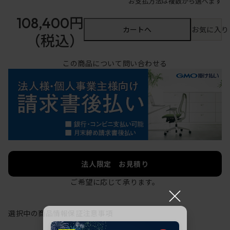
お支払方法は複数から選べます
108,400円
カートへ
お気に入り
（税込）
この商品について問い合わせる
法人限定 お見積り
ご希望に応じて承ります。
×
選択中の商品情報
保証
注意事項