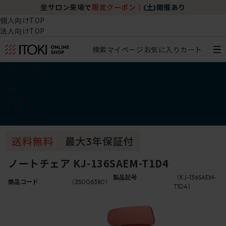
坐サロン来場で
限定クーポン
｜
(土)開催あり
個人向けTOP
法人向けTOP
検索
マイページ
お気に入り
カート
椅子・チェア
デスク・テーブル
収納
その他
学習・キッズアイテム
アウトレット
ノートチェア KJ-136SAEM-T1D4
製品記号
（KJ-136SAEM-
商品コード
（35006380）
T1D4）