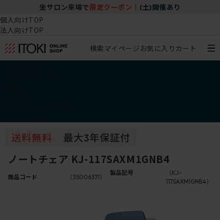
坐サロン来場で
限定クーポン
｜
(土)開催あり
個人向けTOP
法人向けTOP
検索
マイページ
お気に入り
カート
椅子・チェア
デスク・テーブル
収納
その他
学習・キッズアイテム
アウトレット
ノートチェア KJ-117SAXM1GNB4
製品記号
（KJ-
商品コード
（35006371）
117SAXM1GNB4）