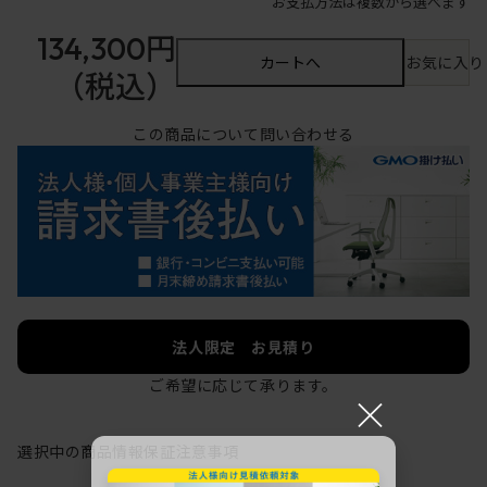
お支払方法は複数から選べます
134,300円
カートへ
お気に入り
（税込）
この商品について問い合わせる
法人限定 お見積り
ご希望に応じて承ります。
×
選択中の商品情報
保証
注意事項