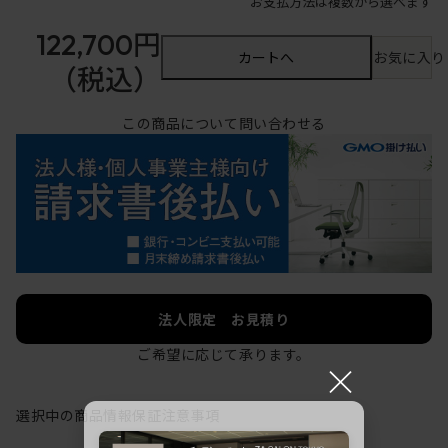
お支払方法は複数から選べます
122,700円
カートへ
お気に入り
（税込）
この商品について問い合わせる
法人限定 お見積り
ご希望に応じて承ります。
×
選択中の商品情報
保証
注意事項