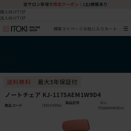
坐サロン来場で
限定クーポン
｜
(土)開催あり
個人向けTOP
法人向けTOP
検索
マイページ
お気に入り
カート
椅子・チェア
デスク・テーブル
収納
その他
学習・キッズアイテム
アウトレット
ノートチェア KJ-117SAEM1W9D4
製品記号
（KJ-
商品コード
（35006356）
117SAEM1W9D4）