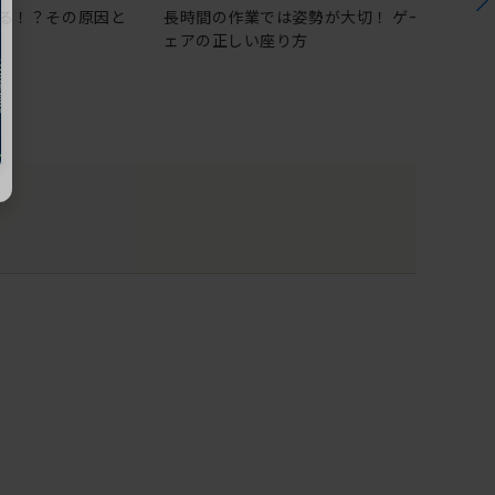
る！？その原因と
長時間の作業では姿勢が大切！ ゲーミングチ
ェアの正しい座り方