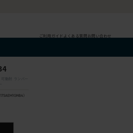
ご利用ガイド
よくある質問
お問い合わせ
B4
脚 可動肘 ランバー
ー
117SAEM1GNB4）