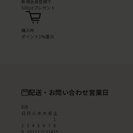
新規会員登録で
500ptプレゼント
購入時
ポイント1%還元
配送・お問い合わせ営業日
8
月
日
月
火
水
木
金
土
1
2
3
4
5
6
7
8
9
10
11
12
13
14
15