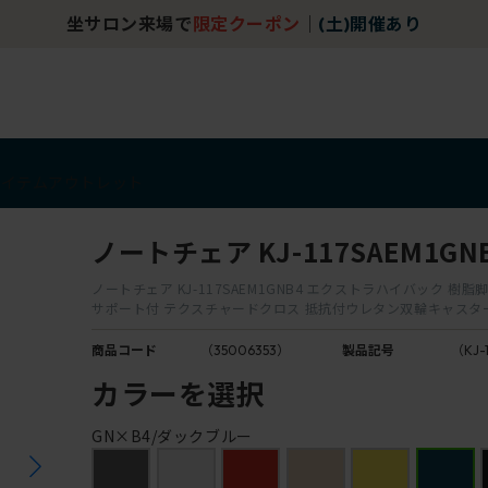
坐サロン来場で
限定クーポン
｜
(土)開催あり
アイテム
アウトレット
ノートチェア KJ-117SAEM1GN
ノートチェア KJ-117SAEM1GNB4 エクストラハイバック 樹脂
サポート付 テクスチャードクロス 抵抗付ウレタン双輪キャスタ
商品コード
（35006353）
製品記号
（KJ-
カラーを選択
GN×B4/ダックブルー