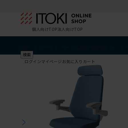
個人向けTOP
法人向けTOP
椅子・チェア
デスク・テーブル
収納
その他
学習・キッズ
検索
ログイン
マイページ
お気に入り
カート