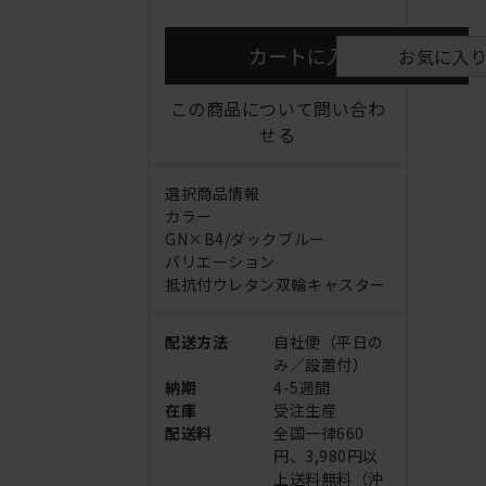
カートに入れる
お気に入
この商品について問い合わ
せる
選択商品情報
カラー
GN×B4/ダックブルー
バリエーション
抵抗付ウレタン双輪キャスター
配送方法
自社便（平日の
み／設置付）
納期
4-5週間
在庫
受注生産
配送料
全国一律660
円、3,980円以
上送料無料（沖