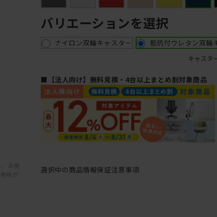
バリエーションを選択
ナイロン双輪キャスター
抵抗付ウレタン双輪
キャスタ
■【法人向け】無料見積・4台以上まとめ割対象商品
、 お使
選択中の商品情報
保証
注意事項
と色味が