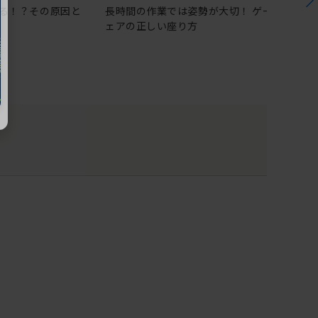
る！？その原因と
長時間の作業では姿勢が大切！ ゲーミングチ
ェアの正しい座り方