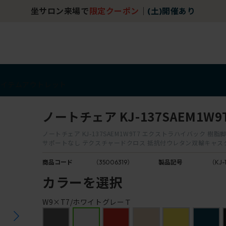
坐サロン来場で
限定クーポン
｜
(土)開催あり
アイテム
アウトレット
ノートチェア KJ-137SAEM1W9
ノートチェア KJ-137SAEM1W9T7 エクストラハイバック 樹脂
サポートなし テクスチャードクロス 抵抗付ウレタン双輪キャス
商品コード
（35006319）
製品記号
（KJ-
カラーを選択
W9×T7/ホワイトグレーＴ