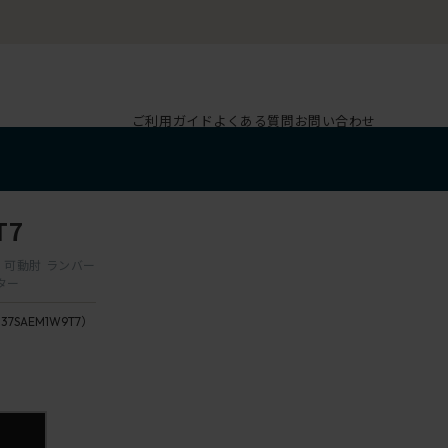
ご利用ガイド
よくある質問
お問い合わせ
T7
脚 可動肘 ランバー
ター
137SAEM1W9T7）