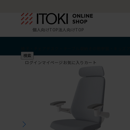
個人向けTOP
法人向けTOP
椅子・チェア
デスク・テーブル
収納
その他
学習・キッズ
検索
ログイン
マイページ
お気に入り
カート