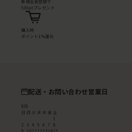
新規会員登録で
500ptプレゼント
購入時
ポイント1%還元
配送・お問い合わせ営業日
8
月
日
月
火
水
木
金
土
1
2
3
4
5
6
7
8
9
10
11
12
13
14
15