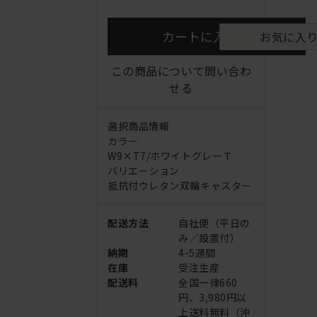
カートに入れる
お気に入
この商品について問い合わ
せる
選択商品情報
カラー
W9×T7/ホワイトグレーＴ
バリエーション
抵抗付ウレタン双輪キャスター
配送方法
自社便（平日の
み／設置付）
納期
4-5週間
在庫
受注生産
配送料
全国一律660
円、3,980円以
上送料無料（沖