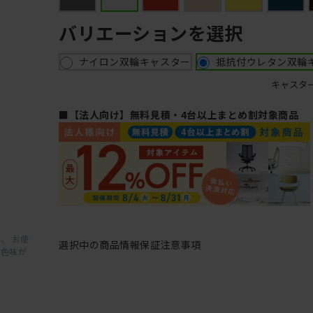
バリエーションを選択
ナイロン双輪キャスター
抵抗付ウレタン双輪
キャスタ
■【法人向け】無料見積・4台以上まとめ割対象商品
、 お使
選択中の商品情報
保証
注意事項
と色味が