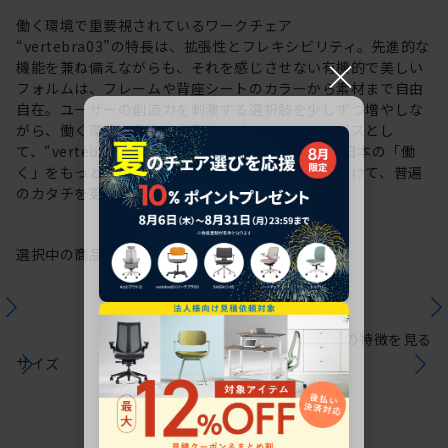
働く環境で重要視されているワークチェア
“vertebra03”の特長は、拡張性とフレキシビリティ。先進的な
×
機能を兼ね備えながらも、それを感じさせない有機的で美しい
フォルムは、フレームや背座シートのカラーから素材まで自由
自在。ユーザーの創造力を刺激する選択肢を少しずつ増やしな
がら、働く環境や個人の美意識を投影するキャンバスとし
て、“vertebra03”をアップデートしてきました。日本の「働
く」をもっと自由に。これからも私たちは未来に向けて、普遍
のカタチを更新していきます。
選択中の商品情報
保証
注意事項
シリーズの特徴を見る
サイズ