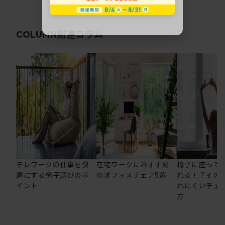
関連コラム
COLUMN
テレワークの仕事を快
在宅ワークにおすすめ
椅子に座って
適にする椅子選びのポ
のオフィスチェア5選
れる！？その
イント
れにくいチェ
方