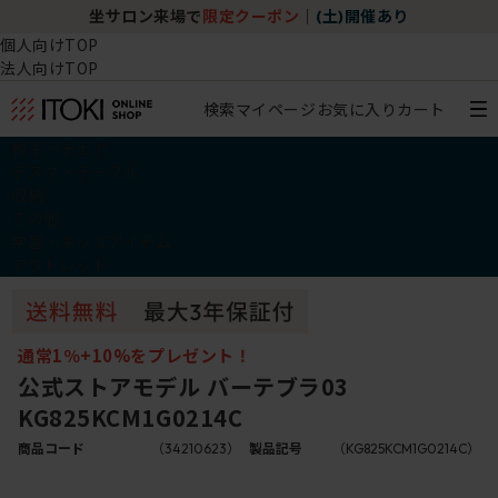
坐サロン来場で
限定クーポン
｜
(土)開催あり
個人向けTOP
法人向けTOP
検索
マイページ
お気に入り
カート
椅子・チェア
デスク・テーブル
収納
その他
学習・キッズアイテム
アウトレット
通常1％+10%をプレゼント！
公式ストアモデル バーテブラ03
KG825KCM1G0214C
商品コード
（34210623）
製品記号
（KG825KCM1G0214C）