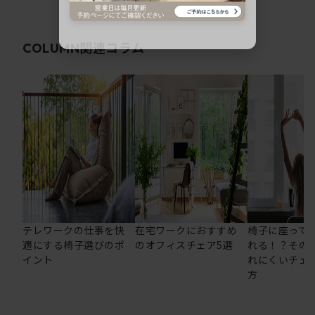
関連コラム
COLUMN
テレワークの仕事を快
在宅ワークにおすすめ
椅子に座って
適にする椅子選びのポ
のオフィスチェア5選
れる！？その
イント
れにくいチェ
方