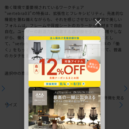
働く環境で重要視されているワークチェア
“vertebra03”の特長は、拡張性とフレキシビリティ。先進的な
×
機能を兼ね備えながらも、それを感じさせない有機的で美しい
フォルムは、フレームや背座シートのカラーから素材まで自由
自在。ユーザーの創造力を刺激する選択肢を少しずつ増やしな
がら、働く環境や個人の美意識を投影するキャンバスとし
て、“vertebra03”をアップデートしてきました。日本の「働
く」をもっと自由に。これからも私たちは未来に向けて、普遍
のカタチを更新していきます。
選択中の商品情報
保証
注意事項
シリーズの特徴を見る
サイズ