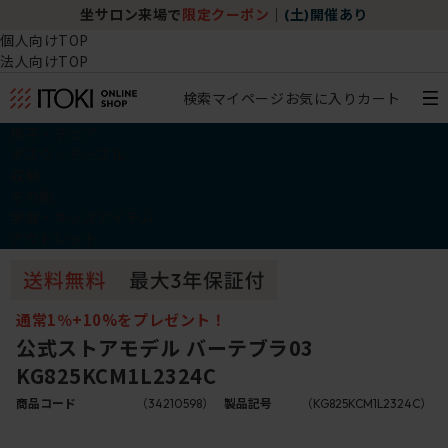
坐サロン来場で
限定クーポン
｜
(土)開催あり
個人向けTOP
法人向けTOP
検索
マイページ
お気に入り
カート
椅子・チェア
デスク・テーブル
収納
その他
学習・キッズアイテム
アウトレット
通常1％+10%をプレゼント！
公式ストアモデル バーテブラ03
KG825KCM1L2324C
商品コード
（34210598）
製品記号
（KG825KCM1L2324C）