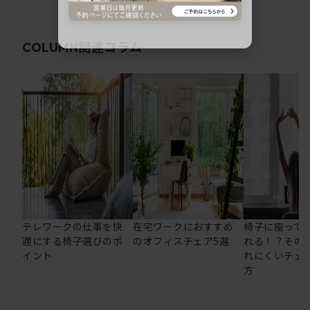
関連コラム
COLUMN
テレワークの仕事を快
在宅ワークにおすすめ
椅子に座って
適にする椅子選びのポ
のオフィスチェア5選
れる！？その
イント
れにくいチェ
方