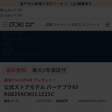
坐サロン来場で
限定クーポン
｜
(土)開催あり
個人向けTOP
法人向けTOP
検索
マイページ
お気に入り
カート
椅子・チェア
デスク・テーブル
収納
その他
学習・キッズアイテム
アウトレット
通常1％+10%をプレゼント！
公式ストアモデル バーテブラ03
KG825KCM1L1223C
商品コード
（34210578）
製品記号
（KG825KCM1L1223C）