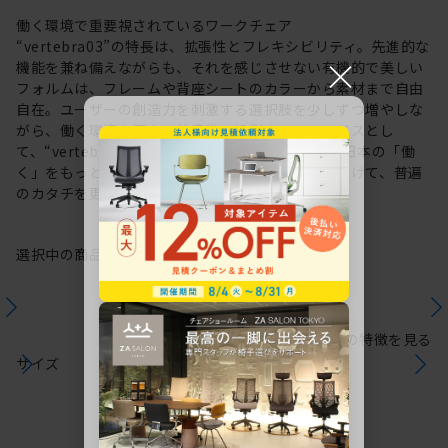
働く環境で重要視されているワークチェア
“vertebra03”の特長は、拡張性とフレキシビリティ。先進的な
×
機能を兼ね備えながらも、それを感じさせない有機的で美しい
フォルムは、フレームや背座シートのカラーから素材まで自由
自在。ユーザーの創造力を刺激する選択肢を少しずつ増やしな
がら、働く環境や個人の美意識を投影するキャンバスとし
て、“vertebra03”をアップデートしてきました。日本の「働
く」をもっと自由に。これからも私たちは未来に向けて、普遍
のカタチを更新していきます。
選択中の商品情報
保証
注意事項
シリーズの特徴を見る
サイズ