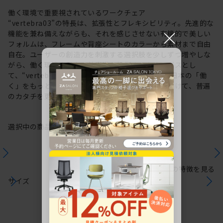
働く環境で重要視されているワークチェア
“vertebra03”の特長は、拡張性とフレキシビリティ。先進的な
×
機能を兼ね備えながらも、それを感じさせない有機的で美しい
フォルムは、フレームや背座シートのカラーから素材まで自由
自在。ユーザーの創造力を刺激する選択肢を少しずつ増やしな
がら、働く環境や個人の美意識を投影するキャンバスとし
て、“vertebra03”をアップデートしてきました。日本の「働
く」をもっと自由に。これからも私たちは未来に向けて、普遍
のカタチを更新していきます。
選択中の商品情報
保証
注意事項
シリーズの特徴を見る
サイズ