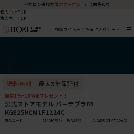
坐サロン来場で
限定クーポン
｜
(土)開催あり
個人向けTOP
法人向けTOP
検索
マイページ
お気に入り
カート
椅子・チェア
デスク・テーブル
収納
その他
学習・キッズアイテム
アウトレット
通常1％+10%をプレゼント！
公式ストアモデル バーテブラ03
KG825KCM1F1224C
商品コード
（34210538）
製品記号
（KG825KCM1F1224C）