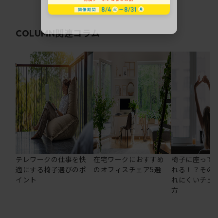
関連コラム
COLUMN
テレワークの仕事を快
在宅ワークにおすすめ
椅子に座って
適にする椅子選びのポ
のオフィスチェア5選
れる！？その
イント
れにくいチェ
方