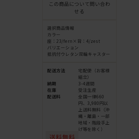
この商品について問い合わ
せる
選択商品情報
カラー
座：23/fern×背：4/zest
バリエーション
抵抗付ウレタン双輪キャスター
配送方法
宅配便（お客様
組立）
納期
3-4週間
在庫
受注生産
配送料
全国一律660
円、3,980円以
上送料無料（沖
縄・離島・一部
地域・階段手上
げ等を除く）