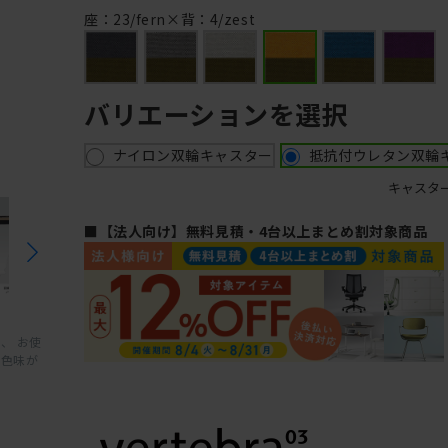
座：23/fern×背：4/zest
バリエーションを選択
ナイロン双輪キャスター
抵抗付ウレタン双輪
キャスタ
■【法人向け】無料見積・4台以上まとめ割対象商品
、 お使
と色味が