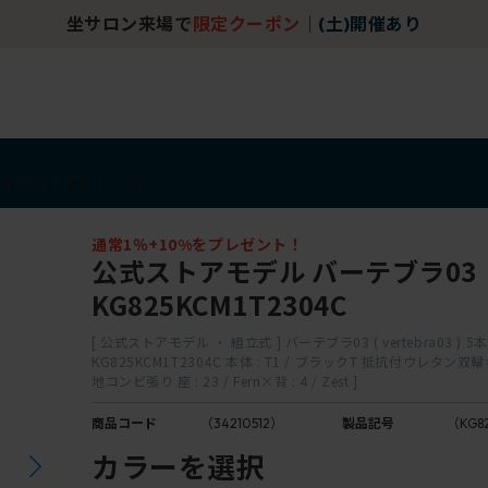
坐サロン来場で
限定クーポン
｜
(土)開催あり
アイテム
アウトレット
通常1％+10%をプレゼント！
公式ストアモデル バーテブラ03
KG825KCM1T2304C
[ 公式ストアモデル ・ 組立式 ] バーテブラ03 ( vertebra03 ) 5
KG825KCM1T2304C 本体 : T1 / ブラックT 抵抗付ウレタン
地コンビ張り 座 : 23 / Fern×背 : 4 / Zest ]
商品コード
（34210512）
製品記号
（KG8
カラーを選択