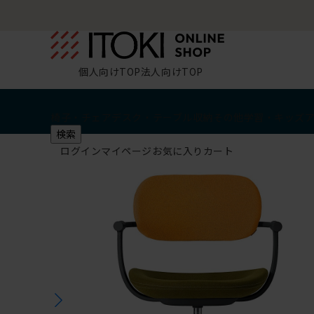
個人向けTOP
法人向けTOP
椅子・チェア
デスク・テーブル
収納
その他
学習・キッズ
検索
ログイン
マイページ
お気に入り
カート