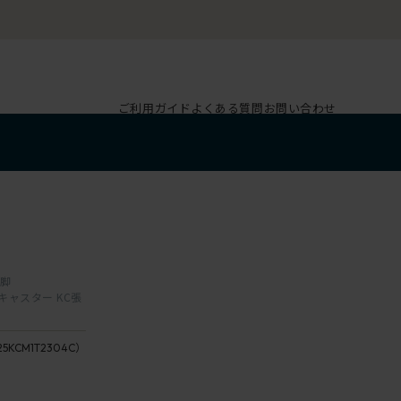
ご利用ガイド
よくある質問
お問い合わせ
本脚
双輪キャスター KC張
座：
T1
25KCM1T2304C）
23 /
ブ
Fern
ラ
座：
ッ