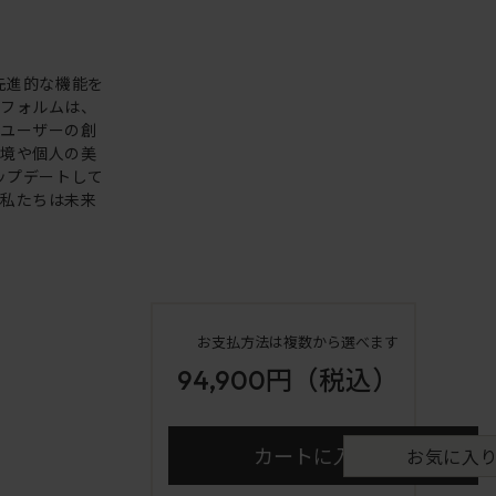
。先進的な機能を
いフォルムは、
。ユーザーの創
環境や個人の美
アップデートして
も私たちは未来
お支払方法は複数から選べます
94,900円
（税込）
カートに入れる
お気に入