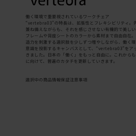
働く環境で重要視されているワークチェア
“vertebra03”の特長は、拡張性とフレキシビリティ
兼ね備えながらも、それを感じさせない有機的で美し
フレームや背座シートのカラーから素材まで自由自在
造力を刺激する選択肢を少しずつ増やしながら、働く
意識を投影するキャンバスとして、“vertebra03”を
きました。日本の「働く」をもっと自由に。これから
に向けて、普遍のカタチを更新していきます。
選択中の商品情報
保証
注意事項