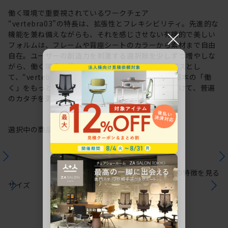
働く環境で重要視されているワークチェア
“vertebra03”の特長は、拡張性とフレキシビリティ。先進的な
×
機能を兼ね備えながらも、それを感じさせない有機的で美しい
フォルムは、フレームや背座シートのカラーから素材まで自由
自在。ユーザーの創造力を刺激する選択肢を少しずつ増やしな
がら、働く環境や個人の美意識を投影するキャンバスとし
て、“vertebra03”をアップデートしてきました。日本の「働
く」をもっと自由に。これからも私たちは未来に向けて、普遍
のカタチを更新していきます。
選択中の商品情報
保証
注意事項
シリーズの特徴を見る
サイズ