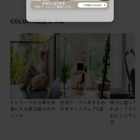
関連コラム
COLUMN
テレワークの仕事を快
在宅ワークにおすすめ
椅子に座って
適にする椅子選びのポ
のオフィスチェア5選
れる！？その
イント
れにくいチェ
方