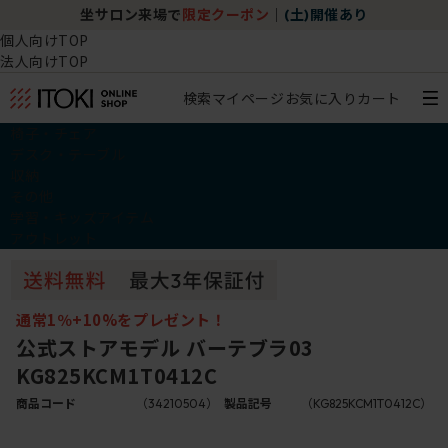
坐サロン来場で
限定クーポン
｜
(土)開催あり
個人向けTOP
法人向けTOP
検索
マイページ
お気に入り
カート
椅子・チェア
デスク・テーブル
収納
その他
学習・キッズアイテム
アウトレット
通常1％+10%をプレゼント！
公式ストアモデル バーテブラ03
KG825KCM1T0412C
商品コード
（34210504）
製品記号
（KG825KCM1T0412C）