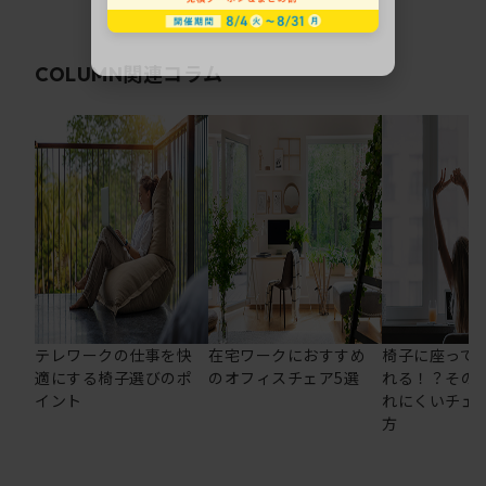
関連コラム
COLUMN
テレワークの仕事を快
在宅ワークにおすすめ
椅子に座って
適にする椅子選びのポ
のオフィスチェア5選
れる！？その
イント
れにくいチェ
方