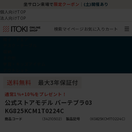
坐サロン来場で
限定クーポン
｜
(土)開催あり
個人向けTOP
法人向けTOP
検索
マイページ
お気に入り
カート
椅子・チェア
デスク・テーブル
収納
その他
学習・キッズアイテム
アウトレット
通常1％+10%をプレゼント！
公式ストアモデル バーテブラ03
KG825KCM1T0224C
商品コード
（34210502）
製品記号
（KG825KCM1T0224C）