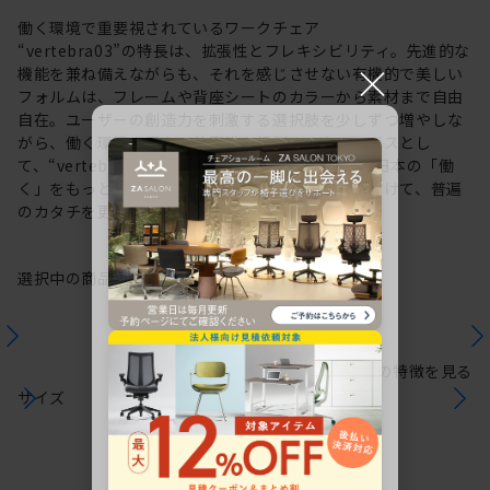
働く環境で重要視されているワークチェア
“vertebra03”の特長は、拡張性とフレキシビリティ。先進的な
×
機能を兼ね備えながらも、それを感じさせない有機的で美しい
フォルムは、フレームや背座シートのカラーから素材まで自由
自在。ユーザーの創造力を刺激する選択肢を少しずつ増やしな
がら、働く環境や個人の美意識を投影するキャンバスとし
て、“vertebra03”をアップデートしてきました。日本の「働
く」をもっと自由に。これからも私たちは未来に向けて、普遍
のカタチを更新していきます。
選択中の商品情報
保証
注意事項
シリーズの特徴を見る
サイズ