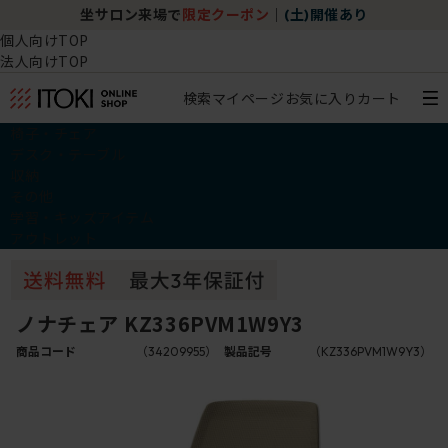
坐サロン来場で
限定クーポン
｜
(土)開催あり
個人向けTOP
法人向けTOP
検索
マイページ
お気に入り
カート
椅子・チェア
デスク・テーブル
収納
その他
学習・キッズアイテム
アウトレット
ノナチェア KZ336PVM1W9Y3
商品コード
（34209955）
製品記号
（KZ336PVM1W9Y3）