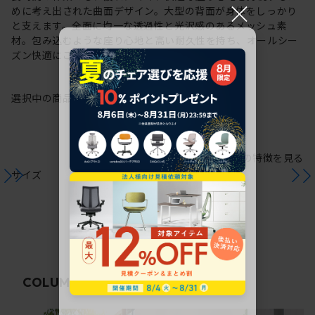
×
めに考え出された曲面デザイン。大型の背面が身体をしっかり
と支えます。全面に均一な透過性と光沢感のあるメッシュ素
材。包み込むような座り心地と高い耐久性を持ち、オールシー
ズン快適にご使用いただけます。
選択中の商品情報
保証
注意事項
シリーズの特徴を見る
サイズ
関連コラム
COLUMN