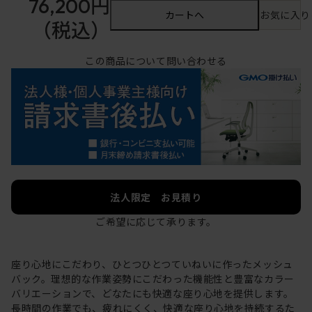
76,200円
カートへ
お気に入り
（税込）
この商品について問い合わせる
法人限定 お見積り
ご希望に応じて承ります。
座り心地にこだわり、ひとつひとつていねいに作ったメッシュ
バック。理想的な作業姿勢にこだわった機能性と豊富なカラー
バリエーションで、どなたにも快適な座り心地を提供します。
長時間の作業でも、疲れにくく、快適な座り心地を持続するた