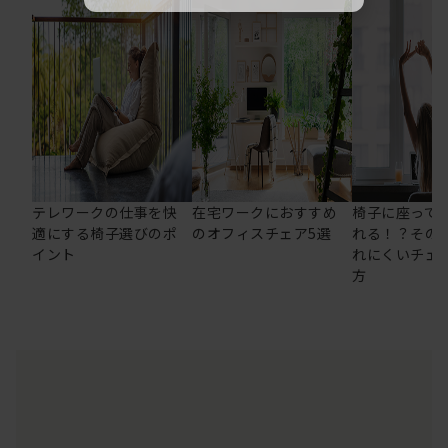
テレワークの仕事を快
在宅ワークにおすすめ
椅子に座って
適にする椅子選びのポ
のオフィスチェア5選
れる！？その
イント
れにくいチェ
方