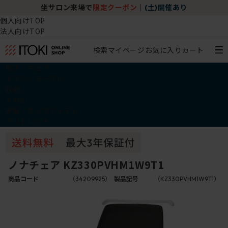
坐サロン来場で
限定クーポン
｜
(土)開催あり
個人向けTOP
法人向けTOP
検索
マイページ
お気に入り
カート
椅子・チェア
デスク・テーブル
収納
その他
学習・キッズアイテム
アウトレット
ノナチェア KZ330PVHM1W9T1
商品コード
（34209925）
製品記号
（KZ330PVHM1W9T1）