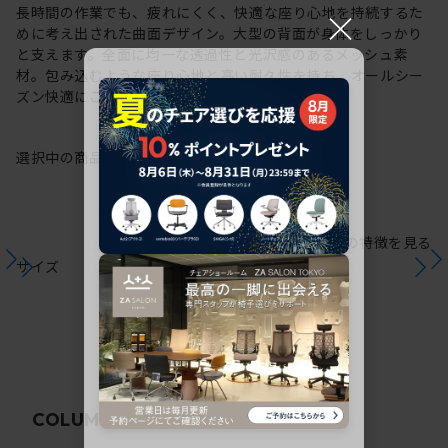
×
長時間の作業でも、疲れにくく、快適な座り心地を持続するた
めに考え出された曲面デザイン。大型の背面が身体をしっかり
と支えます。全面に均一な透過性と光沢感のあるメッシュ素
材。包み込むような座り心地と高い耐久性を持ち、オールシー
ズン快適にご使用いただけます。
選択中の商品情報
保証
注意事項
シリーズの特徴を見る
サイズ
関連コラム
COLUMN