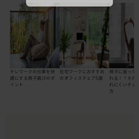
テレワークの仕事を快
在宅ワークにおすすめ
椅子に座って
適にする椅子選びのポ
のオフィスチェア5選
れる！？その
イント
れにくいチェ
方