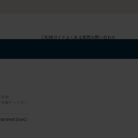
ご利用ガイド
よくある質問
お問い合わせ
 5本脚
レタン双輪キャスター
25KWM1F2149C）