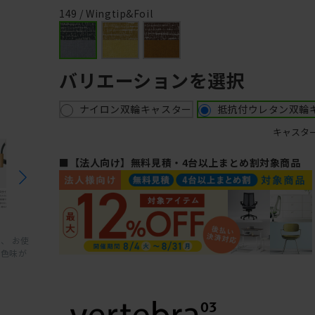
149 / Wingtip&Foil
バリエーションを選択
ナイロン双輪キャスター
抵抗付ウレタン双輪
キャスタ
■【法人向け】無料見積・4台以上まとめ割対象商品
、 お使
と色味が