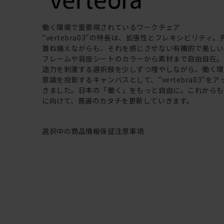
働く環境で重要視されているワークチェア
“vertebra03”の特長は、拡張性とフレキシビリティ
兼ね備えながらも、それを感じさせない有機的で美し
フレームや背座シートのカラーから素材まで自由自在
造力を刺激する選択肢を少しずつ増やしながら、働く
意識を投影するキャンバスとして、“vertebra03”を
きました。日本の「働く」をもっと自由に。これから
に向けて、普遍のカタチを更新していきます。
選択中の商品情報
保証
注意事項