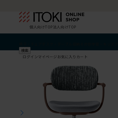
個人向けTOP
法人向けTOP
椅子・チェア
デスク・テーブル
収納
その他
学習・キッズ
検索
ログイン
マイページ
お気に入り
カート