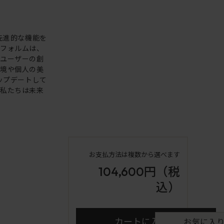
。先進的な機能を
いフォルムは、
。ユーザーの創
環境や個人の美
アップデートして
も私たちは未来
お支払方法は複数から選べます
104,600円
（税
込）
カートに入れる
お気に入