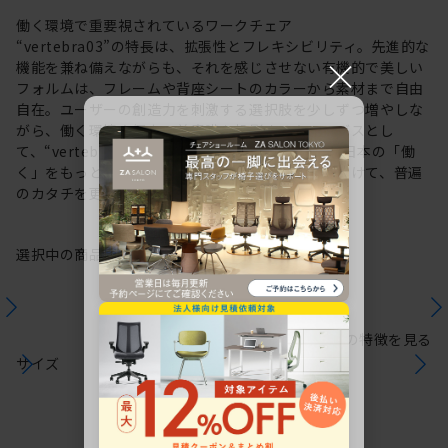
働く環境で重要視されているワークチェア
“vertebra03”の特長は、拡張性とフレキシビリティ。先進的な
×
機能を兼ね備えながらも、それを感じさせない有機的で美しい
フォルムは、フレームや背座シートのカラーから素材まで自由
自在。ユーザーの創造力を刺激する選択肢を少しずつ増やしな
がら、働く環境や個人の美意識を投影するキャンバスとし
て、“vertebra03”をアップデートしてきました。日本の「働
く」をもっと自由に。これからも私たちは未来に向けて、普遍
のカタチを更新していきます。
選択中の商品情報
保証
注意事項
シリーズの特徴を見る
サイズ