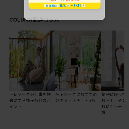
関連コラム
COLUMN
テレワークの仕事を快
在宅ワークにおすすめ
椅子に座って
適にする椅子選びのポ
のオフィスチェア5選
れる！？その
イント
れにくいチェ
方