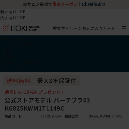
坐サロン来場で
限定クーポン
｜
(土)開催あり
個人向けTOP
法人向けTOP
検索
マイページ
お気に入り
カート
椅子・チェア
デスク・テーブル
収納
その他
学習・キッズアイテム
アウトレット
通常1％+10%をプレゼント！
公式ストアモデル バーテブラ03
KG825KWM1T1149C
商品コード
（34209805）
製品記号
（KG825KWM1T1149C）