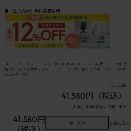
■【法人向け】無料見積依頼
コモンファニチャー CUCH-302DM-AH4 ロースツール 腰フレーム付 抵
抗付ウレタン双輪キャスター ビニールレザー張り［ブルーグリーン×カ
シューブラウン］
受注生産
41,580円
（税込）
お支払方法は複数から選べます
41,580円
カートへ
お気に入り
（税込）