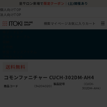
坐サロン来場で
限定クーポン
｜
(土)開催あり
個人向けTOP
法人向けTOP
検索
マイページ
お気に入り
カート
椅子・チェア
デスク・テーブル
収納
その他
学習・キッズアイテム
アウトレット
コモンファニチャー CUCH-302DM-AH4
製品記号
（CUCH-
商品コード
（34204020）
302DM-AH4）