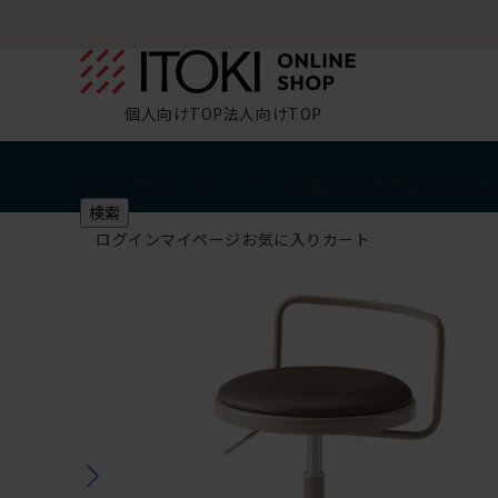
個人向けTOP
法人向けTOP
椅子・チェア
デスク・テーブル
収納
その他
学習・キッズ
検索
ログイン
マイページ
お気に入り
カート