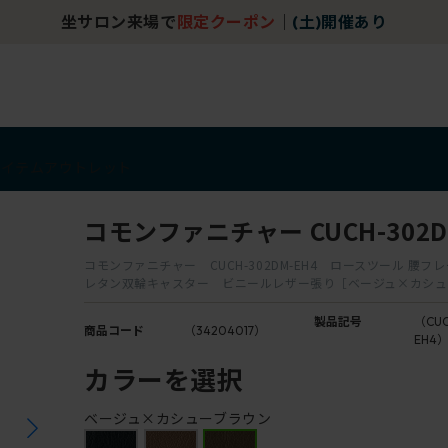
坐サロン来場で
限定クーポン
｜
(土)開催あり
アイテム
アウトレット
コモンファニチャー CUCH-302D
コモンファニチャー CUCH-302DM-EH4 ロースツール 腰フ
レタン双輪キャスター ビニールレザー張り［ベージュ×カシュ
製品記号
（CUC
商品コード
（34204017）
EH4
カラーを選択
ベージュ×カシューブラウン