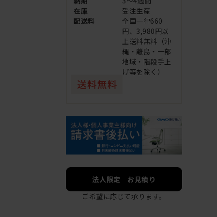
納期
3～4週間
在庫
受注生産
配送料
全国一律660
円、3,980円以
上送料無料（沖
縄・離島・一部
地域・階段手上
げ等を除く）
法人限定 お見積り
ご希望に応じて承ります。