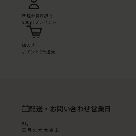
新規会員登録で
500ptプレゼント
購入時
ポイント1%還元
配送・お問い合わせ営業日
8
月
日
月
火
水
木
金
土