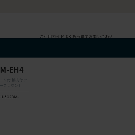
ご利用ガイド
よくある質問
お問い合わせ
M-EH4
レーム付 抵抗付ウ
ーブラウン］
H-302DM-
）