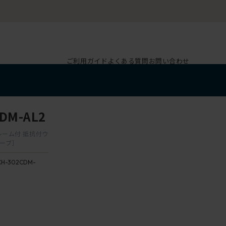
ご利用ガイド
よくある質問
お問い合わせ
M-AL2
フレーム付 抵抗付ウ
ーブ］
H-302CDM-