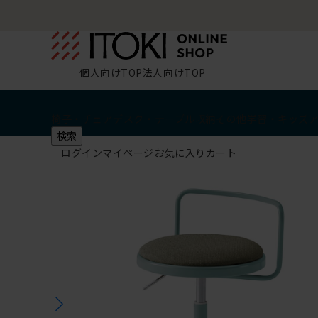
個人向けTOP
法人向けTOP
椅子・チェア
デスク・テーブル
収納
その他
学習・キッズ
検索
ログイン
マイページ
お気に入り
カート