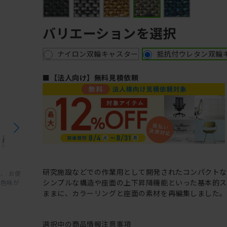
バリエーションを選択
ナイロン双輪キャスター
抵抗付ウレタン双輪
■【法人向け】無料見積依頼
研究施設などでの作業用として開発されたコンパクト
、 お使
シンプルな構造や座面の上下昇降機能といった基本的ス
と色味が
ままに、カラーリングと座面の素材を再編集しました。
選択中の商品情報
注意事項