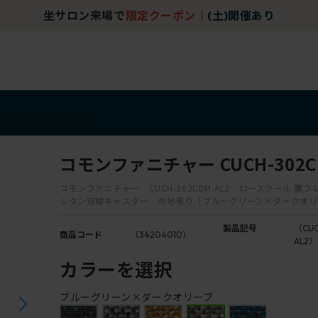
坐サロン来場で
限定クーポン
｜
(土)開催あり
アイテム
アウトレット
コモンファニチャー CUCH-302CD
コモンファニチャー CUCH-302CDM-AL2 ロースツール 腰
レタン双輪キャスター 布地張り［ブルーグリーン×ダークオリ
製品記号
（CUC
商品コード
（34204010）
AL2）
カラーを選択
ブルーグリーン×ダークオリーブ