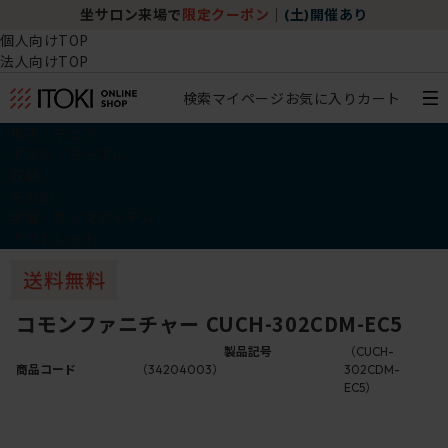
坐サロン来場で
限定クーポン
｜
(土)開催あり
個人向けTOP
法人向けTOP
検索
マイページ
お気に入り
カート
椅子・チェア
デスク・テーブル
収納
その他
学習・キッズアイテム
アウトレット
コモンファニチャー CUCH-302CDM-EC5
製品記号
（CUCH-
商品コード
（34204003）
302CDM-
EC5）