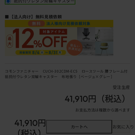
抵抗付ウレタン双輪キャスター
■【法人向け】無料見積依頼
コモンファニチャー CUCH-302CDM-EC5 ロースツール 腰フレーム付
抵抗付ウレタン双輪キャスター 布地張り［ベージュ×グレー］
受注生産
41,910円
（税込）
お支払方法は複数から選べます
41,910円
カートへ
お気に入り
（税込）