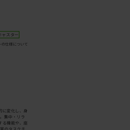
キャスター
ーの仕様について
的に変化し、身
。集中・リラ
する機能や、座
充実のタスクチ