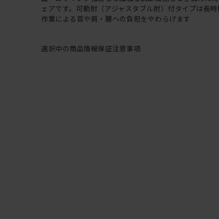
ェアです。可動肘（アジャスタブル肘）付タイプは長時
作業による首や肩・腰への負担をやわらげます
選択中の商品情報
保証
注意事項