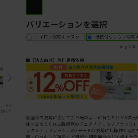
バリエーションを選択
ナイロン双輪キャスター
抵抗付ウレタン双輪
キャスタ
■【法人向け】無料見積依頼
、 お使
と色味が
着座時の姿勢に応じて折り紙のように背もたれが3次元
体を支えてくれる新感覚のチェア「フリップフラップ」
ックス・リフレッシュの3モードの姿勢に無操作で追従
面・ロッキング強弱など繊細な調節機能などを備えた