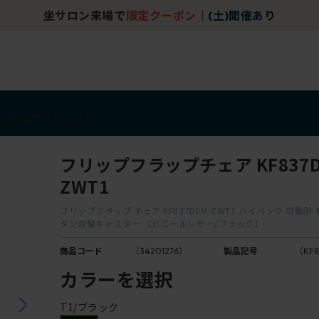
坐サロン来場で
限定クーポン
｜
(土)開催あり
アイテム
アウトレット
フリップフラップチェア KF837D
ZWT1
フリップフラップ チェア KF837DEM-ZWT1 ハイバック 可動肘
タン双輪キャスター ［ビニールレザー/ブラック］
商品コード
（34201276）
製品記号
（KF8
カラーを選択
T1/ブラック