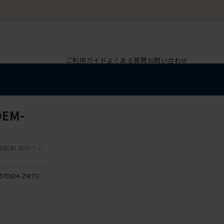
ご利用ガイド
よくある質問
お問い合わせ
EM-
 樹脂脚 抵抗ウレ
37DEM-ZWT1）