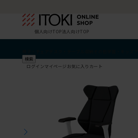
個人向けTOP
法人向けTOP
椅子・チェア
デスク・テーブル
収納
その他
学習・キッズ
検索
ログイン
マイページ
お気に入り
カート