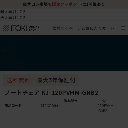
坐サロン来場で
限定クーポン
｜
(土)開催あり
個人向けTOP
法人向けTOP
検索
マイページ
お気に入り
カート
椅子・チェア
デスク・テーブル
収納
その他
学習・キッズアイテム
アウトレット
ノートチェア KJ-120PVHM-GNB2
製品記号
（KJ-
商品コード
（34101064）
120PVHM-
GNB2）