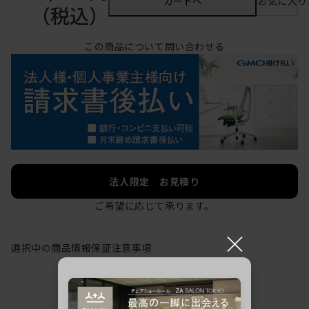
カートへ
お気に入り
（税込）
この商品について問い合わせる
法人限定 お見積り
ご希望に応じて承ります。
×
選択中の商品情報
保証
注意事項