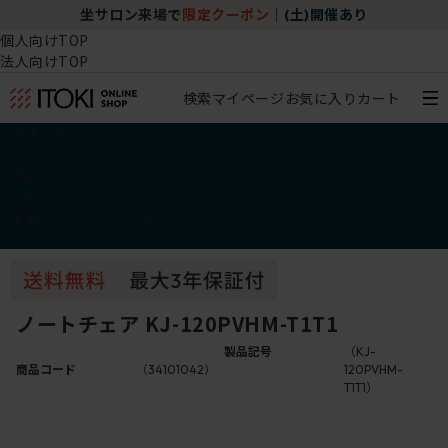
坐サロン来場で
限定クーポン
｜
(土)開催あり
個人向けTOP
法人向けTOP
検索
マイページ
お気に入り
カート
椅子・チェア
デスク・テーブル
収納
その他
学習・キッズアイテム
アウトレット
ノートチェア KJ-120PVHM-T1T1
製品記号
（KJ-
商品コード
（34101042）
120PVHM-
T1T1）