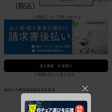
カートへ
お気に入り
（税込）
この商品について問い合わせる
法人限定 お見積り
ご希望に応じて承ります。
×
選択中の商品情報
保証
注意事項