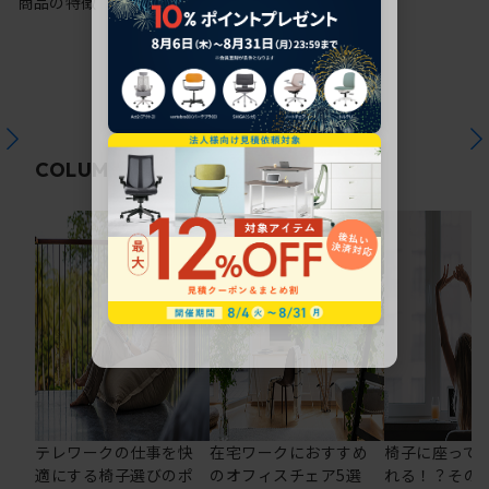
商品の特徴
関連コラム
COLUMN
テレワークの仕事を快
在宅ワークにおすすめ
椅子に座って
適にする椅子選びのポ
のオフィスチェア5選
れる！？その