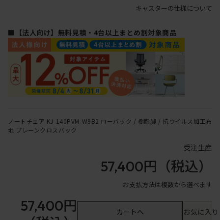
キャスターの仕様について
■【法人向け】無料見積・4台以上まとめ割対象商品
ノートチェア KJ-140PVM-W9B2 ローバック / 樹脂脚 / 抗ウイルス加工布
地 プレーンクロスバック
受注生産
57,400円
（税込）
お支払方法は複数から選べます
57,400円
カートへ
お気に入り