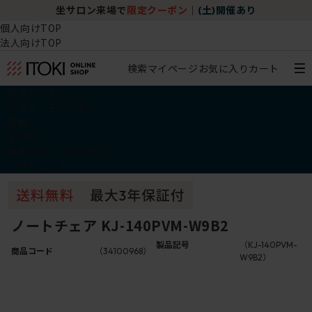
坐サロン来場で
限定クーポン
｜
(土)開催あり
個人向けTOP
法人向けTOP
検索
マイページ
お気に入り
カート
椅子・チェア
デスク・テーブル
収納
その他
学習・キッズアイテム
アウトレット
ノートチェア KJ-140PVM-W9B2
製品記号
（KJ-140PVM-
商品コード
（34100968）
W9B2）