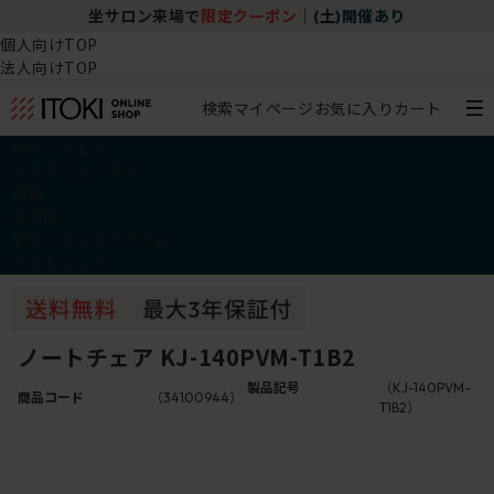
坐サロン来場で
限定クーポン
｜
(土)開催あり
個人向けTOP
法人向けTOP
検索
マイページ
お気に入り
カート
椅子・チェア
デスク・テーブル
収納
その他
学習・キッズアイテム
アウトレット
ノートチェア KJ-140PVM-T1B2
製品記号
（KJ-140PVM-
商品コード
（34100944）
T1B2）