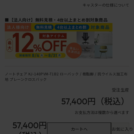
キャスターの仕様について
■【法人向け】無料見積・4台以上まとめ割対象商品
ノートチェア KJ-140PVM-T1B2 ローバック / 樹脂脚 / 抗ウイルス加工布
地 プレーンクロスバック
受注生産
57,400円
（税込）
お支払方法は複数から選べます
57,400円
カートへ
お気に入り