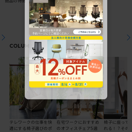
商品の特徴
関連コラム
COLUMN
テレワークの仕事を快
在宅ワークにおすすめ
椅子に座って
適にする椅子選びのポ
のオフィスチェア5選
れる！？その