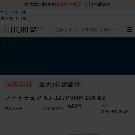
坐サロン来場で
限定クーポン
｜
(土)開催あり
個人向けTOP
法人向けTOP
検索
マイページ
お気に入り
カート
椅子・チェア
デスク・テーブル
収納
その他
学習・キッズアイテム
アウトレット
ノートチェア KJ-127PVHM1GNB2
製品記号
（KJ-
商品コード
（34100776）
127PVHM1GNB2）