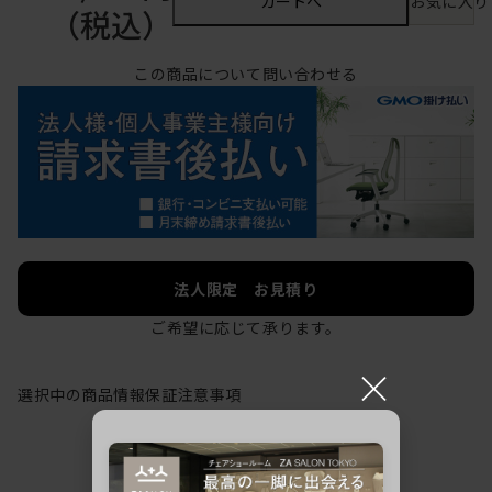
カートへ
お気に入り
（税込）
この商品について問い合わせる
法人限定 お見積り
ご希望に応じて承ります。
×
選択中の商品情報
保証
注意事項