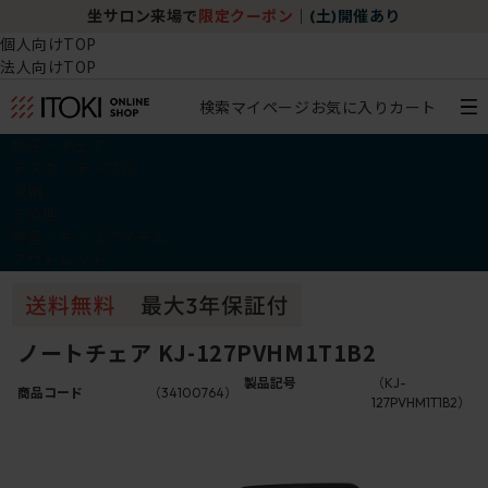
坐サロン来場で
限定クーポン
｜
(土)開催あり
個人向けTOP
法人向けTOP
検索
マイページ
お気に入り
カート
椅子・チェア
デスク・テーブル
収納
その他
学習・キッズアイテム
アウトレット
ノートチェア KJ-127PVHM1T1B2
製品記号
（KJ-
商品コード
（34100764）
127PVHM1T1B2）