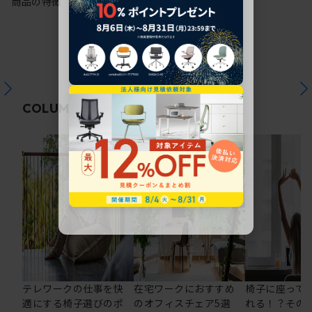
商品の特徴
関連コラム
COLUMN
テレワークの仕事を快
在宅ワークにおすすめ
椅子に座って
適にする椅子選びのポ
のオフィスチェア5選
れる！？その