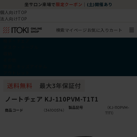
坐サロン来場で
限定クーポン
｜
(土)開催あり
個人向けTOP
法人向けTOP
検索
マイページ
お気に入り
カート
椅子・チェア
デスク・テーブル
収納
その他
学習・キッズアイテム
アウトレット
ノートチェア KJ-110PVM-T1T1
製品記号
（KJ-110PVM-
商品コード
（34100574）
T1T1）