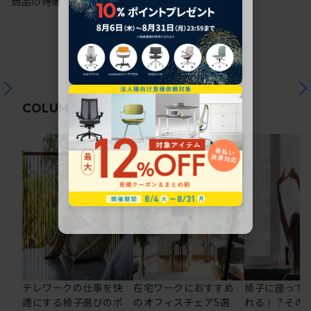
商品の特徴
関連コラム
COLUMN
テレワークの仕事を快
在宅ワークにおすすめ
椅子に座って
適にする椅子選びのポ
のオフィスチェア5選
れる！？その