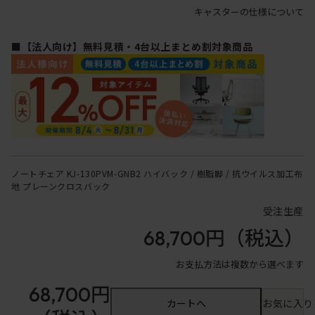
キャスターの仕様について
■【法人向け】無料見積・4台以上まとめ割対象商品
ノートチェア KJ-130PVM-GNB2 ハイバック / 樹脂脚 / 抗ウイルス加工布
地 プレーンクロスバック
受注生産
68,700円
（税込）
お支払方法は複数から選べます
68,700円
カートへ
お気に入り