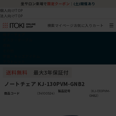
坐サロン来場で
限定クーポン
｜
(土)開催あり
個人向けTOP
法人向けTOP
検索
マイページ
お気に入り
カート
椅子・チェア
デスク・テーブル
収納
その他
学習・キッズアイテム
アウトレット
ノートチェア KJ-130PVM-GNB2
製品記号
（KJ-130PVM-
商品コード
（34100524）
GNB2）