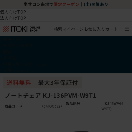
坐サロン来場で
限定クーポン
｜
(土)開催あり
個人向けTOP
法人向けTOP
検索
マイページ
お気に入り
カート
椅子・チェア
デスク・テーブル
収納
その他
学習・キッズアイテム
アウトレット
ノートチェア KJ-136PVM-W9T1
製品記号
（KJ-136PVM-
商品コード
（34100382）
W9T1）