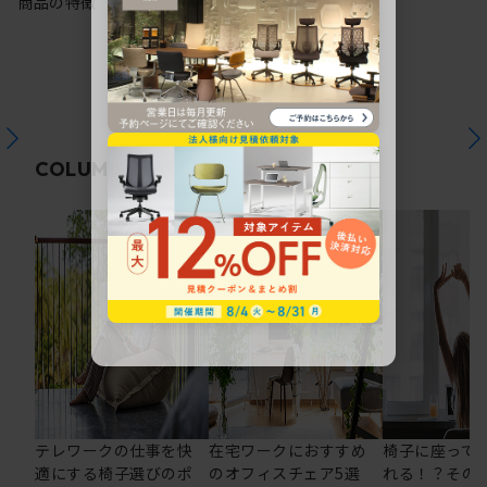
商品の特徴
関連コラム
COLUMN
テレワークの仕事を快
在宅ワークにおすすめ
椅子に座って
適にする椅子選びのポ
のオフィスチェア5選
れる！？その