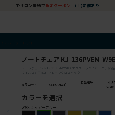
坐サロン来場で
限定クーポン
｜
(土)開催あり
アイテム
アウトレット
ノートチェア KJ-136PVEM-W9
ノートチェア KJ-136PVEM-W9B2 エクストラハイバック / 樹脂脚
ウイルス加工布地 プレーンクロスバック
製品記号
（KJ-
商品コード
（34100104）
W9B
カラーを選択
W9×ネイビーブルー