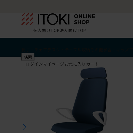
個人向けTOP
法人向けTOP
椅子・チェア
デスク・テーブル
収納
その他
学習・キッズ
検索
ログイン
マイページ
お気に入り
カート