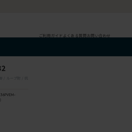
ご利用ガイド
よくある質問
お問い合わせ
B2
 / ループ肘 / 抗
136PVEM-
2）