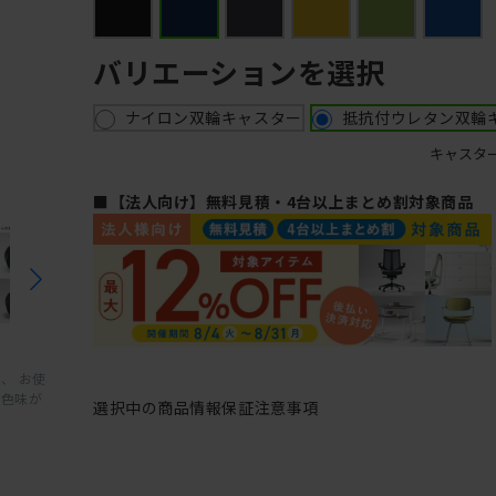
バリエーションを選択
ナイロン双輪キャスター
抵抗付ウレタン双輪
キャスタ
■【法人向け】無料見積・4台以上まとめ割対象商品
、 お使
と色味が
選択中の商品情報
保証
注意事項