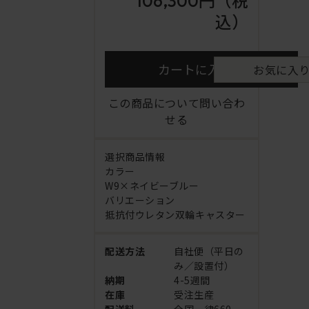
106,300円
（税
込）
カートに入れる
お気に入
この商品について問い合わ
せる
選択商品情報
カラー
W9×ネイビーブルー
バリエーション
抵抗付ウレタン双輪キャスター
配送方法
自社便（平日の
み／設置付）
納期
4-5週間
在庫
受注生産