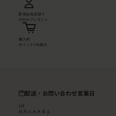
新規会員登録で
500ptプレゼント
購入時
ポイント1%還元
配送・お問い合わせ営業日
8
月
日
月
火
水
木
金
土